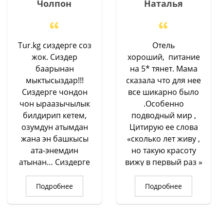
Чолпон
Наталья
Tur.kg сиздерге соз
Отель
жок. Сиздер
хороший, питание
баарынан
на 5* тянет. Мама
мыктысыздар!!!
сказала что для нее
Сиздерге чондон
все шикарно было
чон ыраазычылык
.Особенно
билдирип кетем,
подводный мир ,
озумдун атымдан
Цитирую ее слова
жана эн башкысы
«сколько лет живу ,
ата-энемдин
но такую красоту
атынан… Сиздерге
вижу в первый раз »
чоон Рахмат
. Единственный
ушунчалык
минус не реально
Подробнее
Подробнее
ынгайлуу шарт
жарко. В целом
тузуп, жана тур
отдых очень