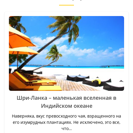
ашыкчасы менен
бут баарын
корсотуп, оз
иштерин ото так
аткарышты! Tur.kg
ишиниздерге
ийгилик! Вы супер!!!
Шри-Ланка – маленькая вселенная в
Индийском океане
Наверняка, вкус превосходного чая, взращенного на
его изумрудных плантациях. Не исключено, это все,
что…