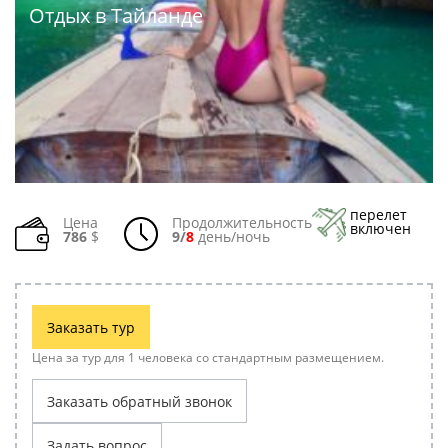
Отдых в Тайланде
перелет
Цена
Продолжительность
включен
786
$
9
/
8
день/ночь
Заказать тур
Цена за тур для 1 человека со стандартным размещением.
Заказать обратный звонок
Задать вопрос