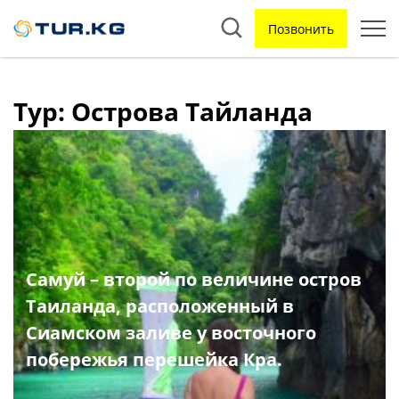
Позвонить
Тур: Острова Тайланда
Самуй – второй по величине остров
Таиланда, расположенный в
Сиамском заливе у восточного
побережья перешейка Кра.