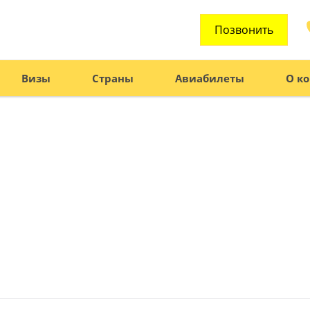
Позвонить
Визы
Страны
Авиабилеты
О к