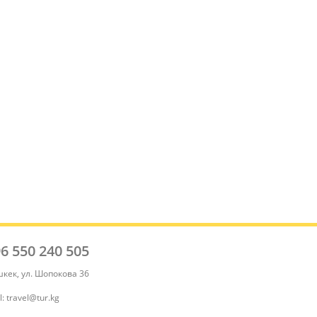
6 550 240 505
[contact-form-7 id="842"]
шкек, ул. Шопокова 36
l: travel@tur.kg