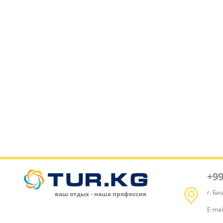
+99
г. Би
ваш отдых - наша профессия
E-mai