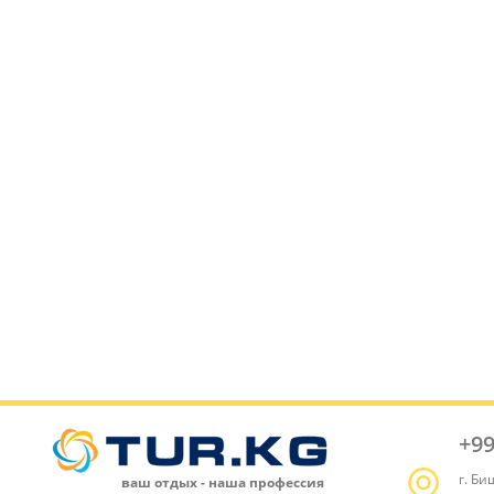
+99
г. Би
ваш отдых - наша профессия