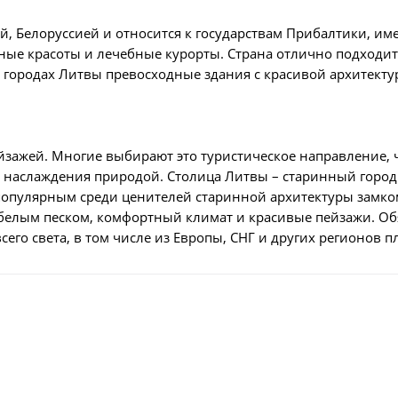
й, Белоруссией и относится к государствам Прибалтики, им
ые красоты и лечебные курорты. Страна отлично подходит 
В городах Литвы превосходные здания с красивой архитект
зажей. Многие выбирают это туристическое направление, 
 и наслаждения природой. Столица Литвы – старинный горо
с популярным среди ценителей старинной архитектуры замк
с белым песком, комфортный климат и красивые пейзажи. О
сего света, в том числе из Европы, СНГ и других регионов п