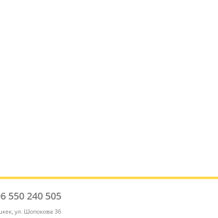
6 550 240 505
[contact-form-7 id="842"]
шкек, ул. Шопокова 36